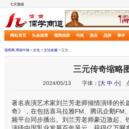
儒商网
网站首页
头条推荐
儒商独家
书画
酒业
品牌
事件
儒商网,博瑞中驰
>
文化
>
文玩收藏
> 正文
三元传奇缩略
2024/05/13 字体：[
大
中
小
] 
著名表演艺术家刘兰芳老师倾情演绎的长
奇》，在包括喜马拉雅FM、腾讯企鹅FM
频平台同步播出。刘兰芳老师豪迈激起、
演绎中国乳业发展百年风云，获得亿万网