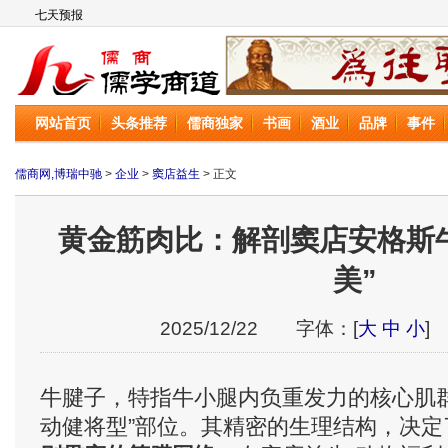
儒商网
网站首页
头条推荐
儒商独家
书画
酒业
品牌
事件
儒商网,博瑞中驰
>
企业
>
窦店益生
> 正文
黄金筋肉比：解剖窦店安格斯
美”
2025/12/22 字体：[
大
中
小
]
牛腱子，特指牛小腿内负重发力的核心肌
动健将型”部位。其精密的生理结构，决定