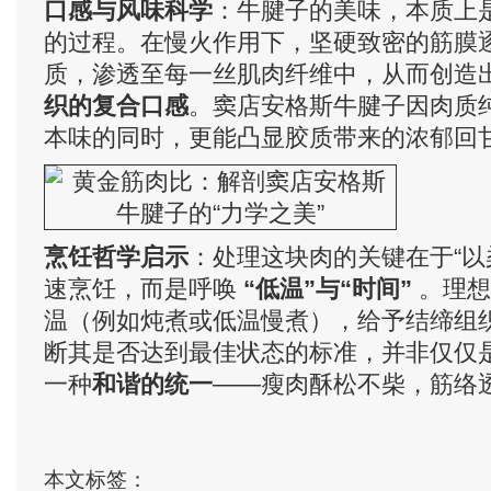
口感与风味科学
：牛腱子的美味，本质上
的过程。在慢火作用下，坚硬致密的筋膜
质，渗透至每一丝肌肉纤维中，从而创造
织的复合口感
。窦店安格斯牛腱子因肉质
本味的同时，更能凸显胶质带来的浓郁回
烹饪哲学启示
：处理这块肉的关键在于“以
速烹饪，而是呼唤
“低温”与“时间”
。理想
温（例如炖煮或低温慢煮），给予结缔组
断其是否达到最佳状态的标准，并非仅仅
一种
和谐的统一
——瘦肉酥松不柴，筋络
本文标签：