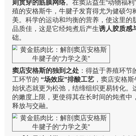
则贯穿的筋膜网络
。在窦店益生“动物福利
殖的安格斯牛，牛腱子发育得尤为健硕匀
美。科学的运动和均衡的营养，使这里的
品质佳，这是它经炖煮后产生
诱人胶质感
础。
窦店安格斯的独到之处
：得益于养殖环节的
工环节的
“场效应”排酸工艺
，窦店安格斯
始状态就更为松弛，结缔组织更易转化。
的嫩度上限，更使得其在长时间的炖煮中
释放与交融。