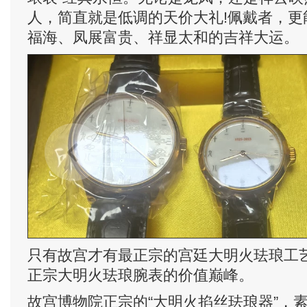
人，简直就是低调的天价大礼!佩戴者，更
福海、凤展富贵、祥显太和的吉祥大运。
只有故宫才有最正宗的宫廷大明火珐琅工
正宗大明火珐琅腕表的价值巅峰。
故宫博物院正宗的“大明火掐丝珐琅器”，