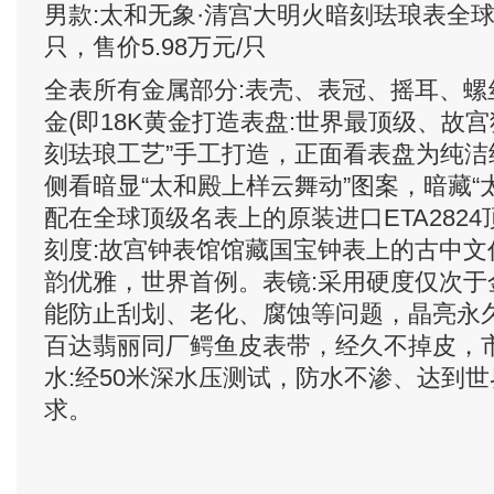
男款:太和无象·清宫大明火暗刻珐琅表全球
只，售价5.98万元/只
全表所有金属部分:表壳、表冠、摇耳、螺
金(即18K黄金打造表盘:世界最顶级、故
刻珐琅工艺”手工打造，正面看表盘为纯
侧看暗显“太和殿上样云舞动”图案，暗藏“
配在全球顶级名表上的原装进口ETA282
刻度:故宫钟表馆馆藏国宝钟表上的古中文
韵优雅，世界首例。表镜:采用硬度仅次于
能防止刮划、老化、腐蚀等问题，晶亮永久
百达翡丽同厂鳄鱼皮表带，经久不掉皮，市
水:经50米深水压测试，防水不渗、达到
求。