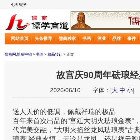
儒商网
网站首页
头条推荐
儒商独家
书画
酒业
品牌
事件
儒商网,博瑞中驰
>
书画
>
藏品转让
> 正文
故宫庆90周年砝琅
2026/06/10 字体：[
大
中
小
]
送人天价的低调，佩戴祥瑞的极品
百年来首次出品的“宫廷大明火珐琅金表”
代完美交融，“大明火掐丝龙凤珐琅表”古
琅表”经典永恒。无论是龙凤，还是祥云