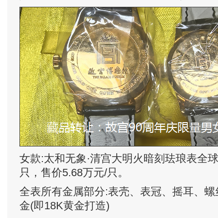
女款:太和无象·清宫大明火暗刻珐琅表全球
只，售价5.68万元/只。
全表所有金属部分:表壳、表冠、摇耳、螺
金(即18K黄金打造)