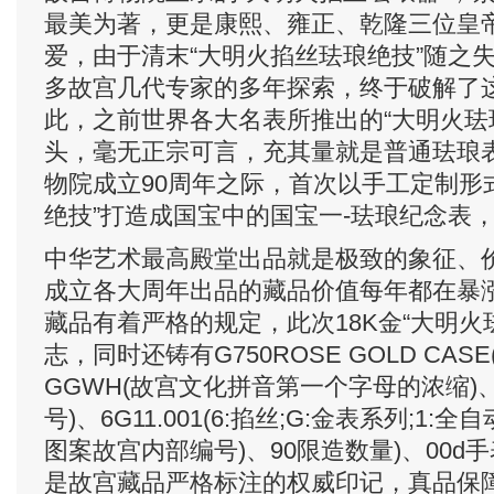
最美为著，更是康熙、雍正、乾隆三位皇
爱，由于清末“大明火掐丝珐琅绝技”随之
多故宫几代专家的多年探索，终于破解了
此，之前世界各大名表所推出的“大明火珐
头，毫无正宗可言，充其量就是普通珐琅表
物院成立90周年之际，首次以手工定制形
绝技”打造成国宝中的国宝一-珐琅纪念表
中华艺术最高殿堂出品就是极致的象征、
成立各大周年出品的藏品价值每年都在暴涨“
藏品有着严格的规定，此次18K金“大明火
志，同时还铸有G750ROSE GOLD CAS
GGWH(故宫文化拼音第一个字母的浓缩)、N
号)、6G11.001(6:掐丝;G:金表系列;1:全自
图案故宫内部编号)、90限造数量)、00d
是故宫藏品严格标注的权威印记，真品保