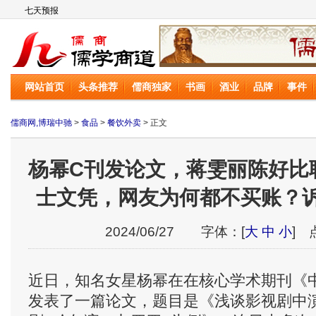
儒商网
网站首页
头条推荐
儒商独家
书画
酒业
品牌
事件
儒商网,博瑞中驰
>
食品
>
餐饮外卖
> 正文
杨幂C刊发论文，蒋雯丽陈好比
士文凭，网友为何都不买账？
2024/06/27 字体：[
大
中
小
] 
近日，知名女星杨幂在在核心学术期刊《
发表了一篇论文，题目是《浅谈影视剧中