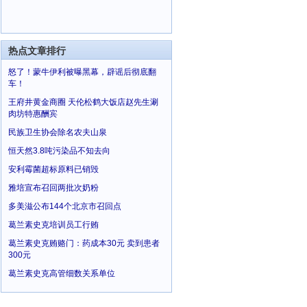
热点文章排行
怒了！蒙牛伊利被曝黑幕，辟谣后彻底翻
车！
王府井黄金商圈 天伦松鹤大饭店赵先生涮
肉坊特惠酬宾
民族卫生协会除名农夫山泉
恒天然3.8吨污染品不知去向
安利霉菌超标原料已销毁
雅培宣布召回两批次奶粉
多美滋公布144个北京市召回点
葛兰素史克培训员工行贿
葛兰素史克贿赂门：药成本30元 卖到患者
300元
葛兰素史克高管细数关系单位