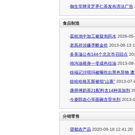
·
御生堂牌灵芝枣仁茶发布违法广告
食品制造
·
荔枝池中加工被疑泡药水
2026-05-
·
老凤祥涉嫌垄断金价
2013-08-13 1
·
多美滋公布144个北京市召回点
201
·
地沟油摇身一变成色拉油
2013-08-
·
徐福记沙琪玛被曝吃出黑色异物 
·
娃哈哈格瓦斯被指“山寨”
2013-07-0
·
康师傅奶茶21配料含14种添加剂
20
·
今麦郎农心等面碗含荧光剂
2013-0
分销零售
·
望都农产品
2020-09-18 12:41:20