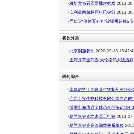
·
雅培宣布召回两批次奶粉
2013-08-
·
安利霉菌超标原料已销毁
2013-08-
·
同仁堂“健体五补丸”被曝汞超标5倍
餐饮外卖
·
北京洞窟餐饮
2020-09-18 13:42:4
·
王府井黄金商圈 天伦松鹤大饭店
医药综合
·
南昌进贤江西隆莱生物制药有限公司“
·
广西十安生物科技有限公司生产的“
·
博腾出海遭遇全球药企巨头诺华4.
·
葛兰素史克培训员工行贿
2013-07-
·
葛兰素史克高管细数关系单位
2013