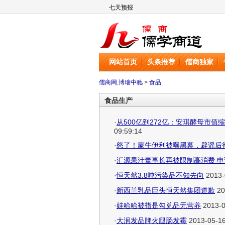
儒商网
网站首页
头条推荐
儒商独家
儒商网,博瑞中驰
>
食品
食品生产
·
从500亿到272亿：安琪酵母市
09:59:14
·
怒了！蒙牛伊利被曝黑幕，辟谣后
·
汇源果汁董事长再被限制高消费 
·
恒天然3.8吨污染品不知去向
2013-
·
新西兰乳品巨头恒天然集团道歉
20
·
娃哈哈被指是勾兑品无营养
2013-0
·
大润发品牌火腿肠发霉
2013-05-16