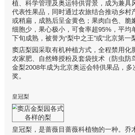
植、科学管理及奥运特供背景，成为兼具
代表性果品，同时通过农旅结合推动乡村
或稍扁，成熟后呈金黄色；果肉白色、脆
细胞少，果心极小，可食率超95%，平均单
下旬成熟，被誉为“梨中之王”或“北京第一梨
窦店梨园采取‌有机种植‌方式，全程禁用
农家肥、自然蜂授粉及套袋技术（防虫防
金梨2008年成为北京奥运会特供果品，
奖。
皇冠梨
皇冠梨，是蔷薇目蔷薇科植物的一种。乔木