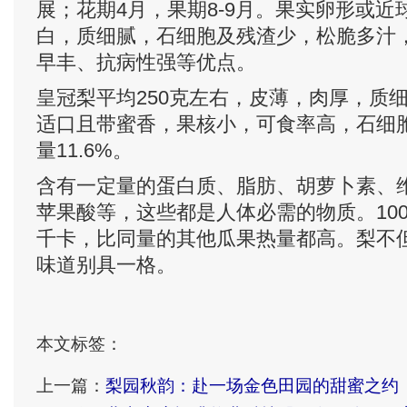
展；花期4月，果期8-9月。果实卵形或
白，质细腻，石细胞及残渣少，松脆多汁
早丰、抗病性强等优点。
皇冠梨平均250克左右，皮薄，肉厚，质
适口且带蜜香，果核小，可食率高，石细
量11.6%。
含有一定量的蛋白质、脂肪、胡萝卜素、维
苹果酸等，这些都是人体必需的物质。100
千卡，比同量的其他瓜果热量都高。梨不
味道别具一格。
本文标签：
上一篇：
梨园秋韵：赴一场金色田园的甜蜜之约