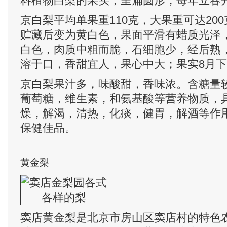
科植物白梨的果实，呈扁圆形，每年立春
京白梨平均单果重110克，大果重可达20
贮藏后变为黄白色，果面平滑有蜡质光泽
白色，肉质中粗而脆，石细胞少，经后熟
溶于口，香甜宜人，果心中大；果实8月
京白梨果汁多，味酸甜，香味浓。含糖量
葡萄糖，维生素，和氨基酸等营养物质，
燥，解渴，清热，化痰，健胃，解酒等作
保健佳品。
黄金梨
窦店黄金梨是北京市房山区窦店村的特色