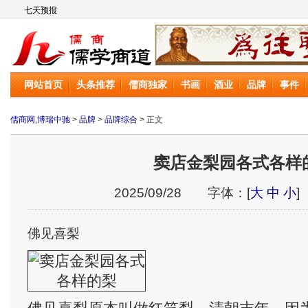
儒商网
网站首页
头条推荐
儒商独家
书画
酒业
品牌
事件
儒商网,博瑞中驰
>
品牌
>
品牌综合
> 正文
窦店金梨园各式各样
2025/09/28 字体：[
大
中
小
]
佛见喜梨