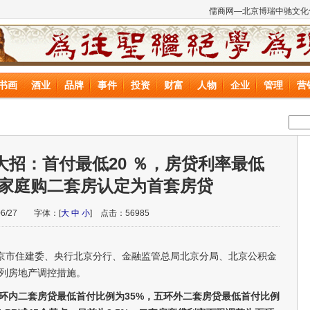
儒商网—北京博瑞中驰文化
书画
酒业
品牌
事件
投资
财富
人物
企业
管理
营
招：首付最低20 ％，房贷利率最低
多子家庭购二套房认定为首套房贷
/06/27 字体：[
大
中
小
] 点击：
56985
北京市住建委、央行北京分行、金融监管总局北京分局、北京公积金
列房地产调控措施。
五环内二套房贷最低首付比例为35%，五环外二套房贷最低首付比例