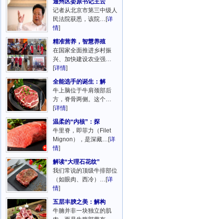
通州区委原书记王云
记者从北京市第三中级人
民法院获悉，该院…[
详
情
]
精准营养，智慧养殖
在国家全面推进乡村振
兴、加快建设农业强…
[
详情
]
全能选手的诞生：解
牛上脑位于牛肩颈部后
方，脊骨两侧。这个…
[
详情
]
温柔的“内核”：探
牛里脊，即菲力（Filet
Mignon），是深藏…[
详
情
]
解读“大理石花纹”
我们常说的顶级牛排部位
（如眼肉、西冷）…[
详
情
]
五层丰腴之美：解构
牛腩并非一块独立的肌