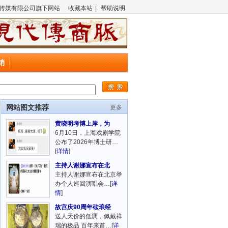
传媒有限公司旗下网站
收藏本站
|
帮助说明
销
网站图文推荐
更多
黄晓明考博上岸，为
6月10日，上海戏剧学院
公布了2026年博士研…
[
详情
]
主持人谢娜宣布在北
主持人谢娜宣布在北京举
办个人巡回演唱会…[
详
情
]
故宫庆90周年砝琅经
送人天价的低调，佩戴祥
瑞的极品 百年来首…[
详