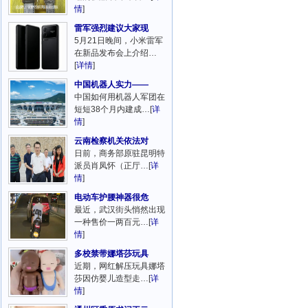
情
]
雷军强烈建议大家现
5月21日晚间，小米雷军
在新品发布会上介绍…
[
详情
]
中国机器人实力——
中国如何用机器人军团在
短短38个月内建成…[
详
情
]
云南检察机关依法对
日前，商务部原驻昆明特
派员肖凤怀（正厅…[
详
情
]
电动车护腰神器很危
最近，武汉街头悄然出现
一种售价一两百元…[
详
情
]
多校禁带娜塔莎玩具
近期，网红解压玩具娜塔
莎因仿婴儿造型走…[
详
情
]