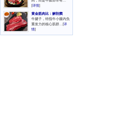
肉，而是牛腹部带有…
[
详情
]
黄金筋肉比：解剖窦
牛腱子，特指牛小腿内负
重发力的核心肌群…[
详
情
]