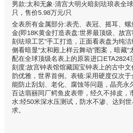
男款:太和无象·清宫大明火暗刻珐琅表全球
只，售价5.98万元/只
全表所有金属部分:表壳、表冠、摇耳、螺
金(即18K黄金打造表盘:世界最顶级、故
刻珐琅工艺”手工打造，正面看表盘为纯
侧看暗显“太和殿上样云舞动”图案，暗藏“
配在全球顶级名表上的原装进口ETA282
刻度:故宫钟表馆馆藏国宝钟表上的古中文
韵优雅，世界首例。表镜:采用硬度仅次于
能防止刮划、老化、腐蚀等问题，晶亮永久
百达翡丽同厂鳄鱼皮表带，经久不掉皮，市
水:经50米深水压测试，防水不渗、达到
求。