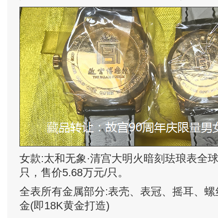
女款:太和无象·清宫大明火暗刻珐琅表全球
只，售价5.68万元/只。
全表所有金属部分:表壳、表冠、摇耳、螺
金(即18K黄金打造)