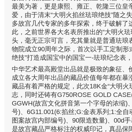
最美为著，更是康熙、雍正、乾隆三位皇
爱，由于清末“大明火掐丝珐琅绝技”随之
多故宫几代专家的多年探索，终于破解了
此，之前世界各大名表所推出的“大明火珐
头，毫无正宗可言，充其量就是普通珐琅表
物院成立90周年之际，首次以手工定制形
绝技”打造成国宝中的国宝一-珐琅纪念表
中华艺术最高殿堂出品就是极致的象征、
成立各大周年出品的藏品价值每年都在暴涨“
藏品有着严格的规定，此次18K金“大明火
志，同时还铸有G750ROSE GOLD CAS
GGWH(故宫文化拼音第一个字母的浓缩)、N
号)、6G11.001(6:掐丝;G:金表系列;1:全自
图案故宫内部编号)、90限造数量)、00d
是故宫藏品严格标注的权威印记，真品保