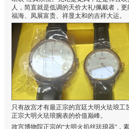
人，简直就是低调的天价大礼!佩戴者，更
福海、凤展富贵、祥显太和的吉祥大运。
只有故宫才有最正宗的宫廷大明火珐琅工
正宗大明火珐琅腕表的价值巅峰。
故宫博物院正宗的“大明火掐丝珐琅器”，