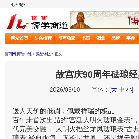
儒商网
网站首页
头条推荐
儒商独家
书画
酒业
品牌
事件
儒商网,博瑞中驰
>
藏品转让
> 正文
故宫庆90周年砝琅
2026/06/10 字体：[
大
中
小
]
送人天价的低调，佩戴祥瑞的极品
百年来首次出品的“宫廷大明火珐琅金表”
代完美交融，“大明火掐丝龙凤珐琅表”古
琅表”经典永恒。无论是龙凤，还是祥云