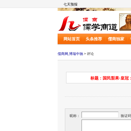
儒商网
网站首页
头条推荐
儒商独家
儒商网,博瑞中驰
> 评论
标题：国民梨果·皇冠
昵称：
验证