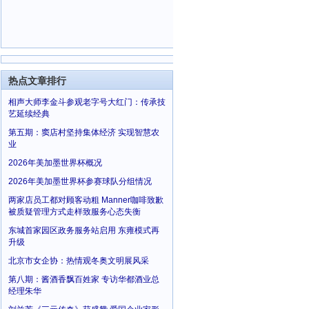
热点文章排行
相声大师李金斗参观老字号大红门：传承技
艺延续经典
第五期：窦店村坚持集体经济 实现智慧农
业
2026年美加墨世界杯概况
2026年美加墨世界杯参赛球队分组情况
两家店员工都对顾客动粗 Manner咖啡致歉
被质疑管理方式走样致服务心态失衡
东城首家园区政务服务站启用 东雍模式再
升级
北京市女企协：热情观冬奥文明展风采
第八期：酱酒香飘百姓家 专访华都酒业总
经理朱华