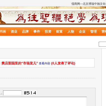
儒商网—北京博瑞中驰文化
书画
酒业
品牌
事件
投资
财富
人物
企业
管理
营
：窦店梨园里的“市场宠儿”
(0人发表了评论)
查看内容
码：