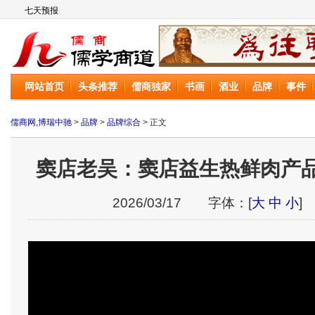
儒商网
网站首页
头条推荐
儒商独家
书画
酒业
品牌
事件
儒商网,博瑞中驰
>
品牌
>
品牌综合
> 正文
窦店老吴：窦店益生热鲜肉产
2026/03/17 字体：[
大
中
小
]